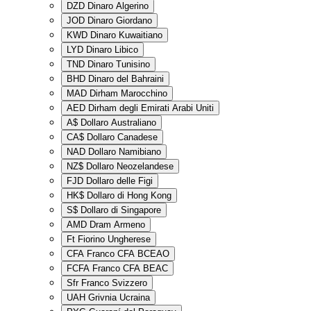
DZD
Dinaro Algerino
JOD
Dinaro Giordano
KWD
Dinaro Kuwaitiano
LYD
Dinaro Libico
TND
Dinaro Tunisino
BHD
Dinaro del Bahraini
MAD
Dirham Marocchino
AED
Dirham degli Emirati Arabi Uniti
A$
Dollaro Australiano
CA$
Dollaro Canadese
NAD
Dollaro Namibiano
NZ$
Dollaro Neozelandese
FJD
Dollaro delle Figi
HK$
Dollaro di Hong Kong
S$
Dollaro di Singapore
AMD
Dram Armeno
Ft
Fiorino Ungherese
CFA
Franco CFA BCEAO
FCFA
Franco CFA BEAC
Sfr
Franco Svizzero
UAH
Grivnia Ucraina