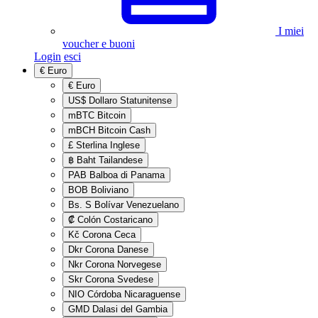
I miei
voucher e buoni
Login
esci
€
Euro
€
Euro
US$
Dollaro Statunitense
mBTC
Bitcoin
mBCH
Bitcoin Cash
£
Sterlina Inglese
฿
Baht Tailandese
PAB
Balboa di Panama
BOB
Boliviano
Bs. S
Bolívar Venezuelano
₡
Colón Costaricano
Kč
Corona Ceca
Dkr
Corona Danese
Nkr
Corona Norvegese
Skr
Corona Svedese
NIO
Córdoba Nicaraguense
GMD
Dalasi del Gambia