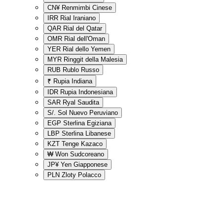
CN¥
Renmimbi Cinese
IRR
Rial Iraniano
QAR
Rial del Qatar
OMR
Rial dell'Oman
YER
Rial dello Yemen
MYR
Ringgit della Malesia
RUB
Rublo Russo
₹
Rupia Indiana
IDR
Rupia Indonesiana
SAR
Ryal Saudita
S/.
Sol Nuevo Peruviano
EGP
Sterlina Egiziana
LBP
Sterlina Libanese
KZT
Tenge Kazaco
₩
Won Sudcoreano
JP¥
Yen Giapponese
PLN
Zloty Polacco