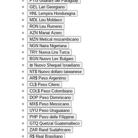
PYG
Guaraní del Paraguay
GEL
Lari Georgiano
HNL
Lempira Honduregna
MDL
Leu Moldavo
RON
Leu Rumeno
AZN
Manat Azero
MZN
Metical mozambicano
NGN
Naira Nigeriana
TRY
Nuova Lira Turca
BGN
Nuovo Lev Bulgaro
₪
Nuovo Shequel Israeliano
NT$
Nuovo dollaro taiwanese
AR$
Peso Argentino
CL$
Peso Cileno
COL$
Peso Colombiano
DOP
Peso Dominicano
MX$
Peso Messicano
UYU
Peso Uruguaiano
PHP
Peso delle Filippine
GTQ
Quetzal Guatemalteco
ZAR
Rand Sudafricano
R$
Real Brasiliano