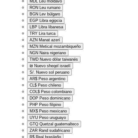
MDL
Leu moldavo
RON
Leu rumano
BGN
Lev búlgaro
EGP
Libra egipcia
LBP
Libra libanesa
TRY
Lira turca
AZN
Manat azerí
MZN
Metical mozambiqueño
NGN
Naira nigeriano
TWD
Nuevo dólar taiwanés
₪
Nuevo sheqel israelí
S/.
Nuevo sol peruano
AR$
Peso argentino
CL$
Peso chileno
COL$
Peso colombiano
DOP
Peso dominicano
PHP
Peso filipino
MX$
Peso mexicano
UYU
Peso uruguayo
GTQ
Quetzal guatemalteco
ZAR
Rand sudafricano
R$
Real brasileño