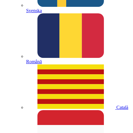
Svenska
Română
Català