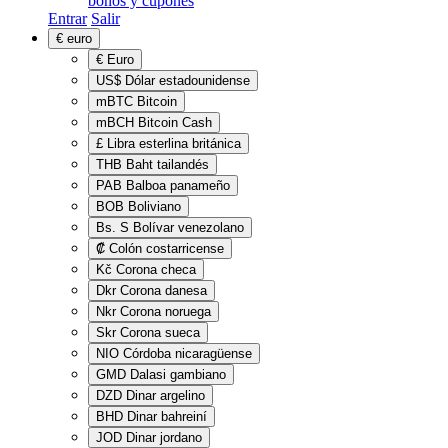
bonos y cupones
Entrar
Salir
€
euro
€
Euro
US$
Dólar estadounidense
mBTC
Bitcoin
mBCH
Bitcoin Cash
£
Libra esterlina británica
THB
Baht tailandés
PAB
Balboa panameño
BOB
Boliviano
Bs. S
Bolívar venezolano
₡
Colón costarricense
Kč
Corona checa
Dkr
Corona danesa
Nkr
Corona noruega
Skr
Corona sueca
NIO
Córdoba nicaragüense
GMD
Dalasi gambiano
DZD
Dinar argelino
BHD
Dinar bahreiní
JOD
Dinar jordano