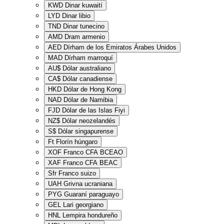
KWD
Dinar kuwaití
LYD
Dinar libio
TND
Dinar tunecino
AMD
Dram armenio
AED
Dírham de los Emiratos Árabes Unidos
MAD
Dírham marroquí
AU$
Dólar australiano
CA$
Dólar canadiense
HKD
Dólar de Hong Kong
NAD
Dólar de Namibia
FJD
Dólar de las Islas Fiyi
NZ$
Dólar neozelandés
S$
Dólar singapurense
Ft
Florín húngaro
XOF
Franco CFA BCEAO
XAF
Franco CFA BEAC
Sfr
Franco suizo
UAH
Grivna ucraniana
PYG
Guaraní paraguayo
GEL
Lari georgiano
HNL
Lempira hondureño