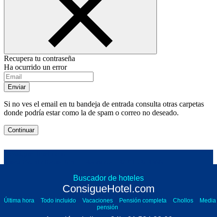
Recupera tu contraseña
Ha ocurrido un error
Enviar
Si no ves el email en tu bandeja de entrada consulta otras carpetas
donde podría estar como la de spam o correo no deseado.
Continuar
ConsigueHotel.com
Atención al cliente 24h | Telephone
+34 915243366
Buscador de hoteles
Legal notice
ConsigueHotel.com
Terms and General Conditions
Privacy policy
Última hora
Todo incluido
Vacaciones
Pensión completa
Chollos
Media
Cookies policy
pensión