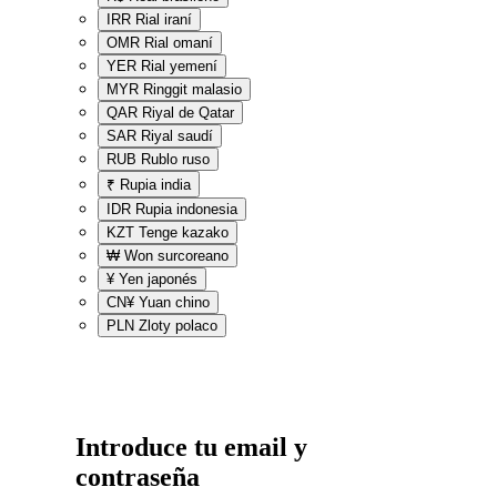
IRR
Rial iraní
OMR
Rial omaní
YER
Rial yemení
MYR
Ringgit malasio
QAR
Riyal de Qatar
SAR
Riyal saudí
RUB
Rublo ruso
₹
Rupia india
IDR
Rupia indonesia
KZT
Tenge kazako
₩
Won surcoreano
¥
Yen japonés
CN¥
Yuan chino
PLN
Zloty polaco
Introduce tu email y
contraseña