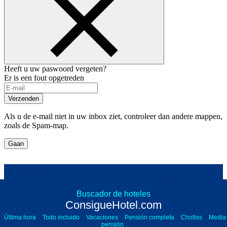
Heeft u uw paswoord vergeten?
Er is een fout opgetreden
Verzenden
Als u de e-mail niet in uw inbox ziet, controleer dan andere mappen,
zoals de Spam-map.
Gaan
ConsigueHotel.com
Atención al cliente 24h | Telephone
+34 915243366
Buscador de hoteles
Legal notice
ConsigueHotel.com
Terms and General Conditions
Privacy policy
Última hora
Todo incluido
Vacaciones
Pensión completa
Chollos
Media
Cookies policy
pensión