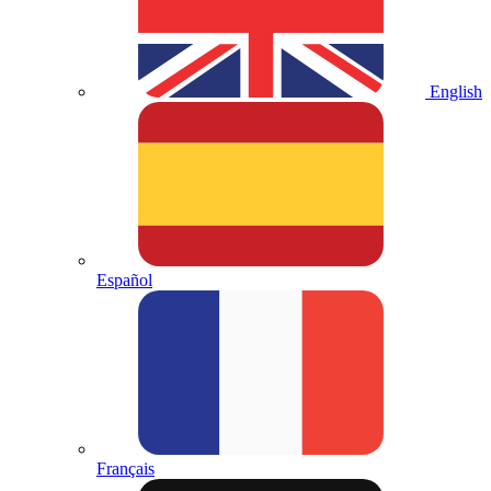
English
Español
Français