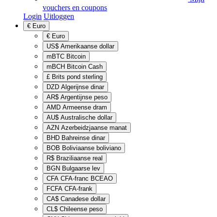
vouchers en coupons
Login
Uitloggen
€
Euro
€
Euro
US$
Amerikaanse dollar
mBTC
Bitcoin
mBCH
Bitcoin Cash
£
Brits pond sterling
DZD
Algerijnse dinar
AR$
Argentijnse peso
AMD
Armeense dram
AU$
Australische dollar
AZN
Azerbeidzjaanse manat
BHD
Bahreinse dinar
BOB
Boliviaanse boliviano
R$
Braziliaanse real
BGN
Bulgaarse lev
CFA
CFA-franc BCEAO
FCFA
CFA-frank
CA$
Canadese dollar
CL$
Chileense peso