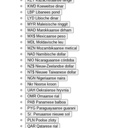
KZT
Kazachstaanse tenge
KWD
Koeweitse dinar
LBP
Libanees pond
LYD
Libische dinar
MYR
Maleisische ringgit
MAD
Marokkaanse dirham
MX$
Mexicaanse peso
MDL
Moldavische leu
MZN
Mozambikaanse metical
NAD
Namibische dollar
NIO
Nicaraguaanse córdoba
NZ$
Nieuw-Zeelandse dollar
NT$
Nieuwe Taiwanese dollar
NGN
Nigeriaanse naira
Nkr
Noorse kroon
UAH
Oekraïense hryvnia
OMR
Omaanse rial
PAB
Panamese balboa
PYG
Paraguayaanse guarani
S/.
Peruaanse nieuwe sol
PLN
Poolse zloty
QAR
Qatarese rial