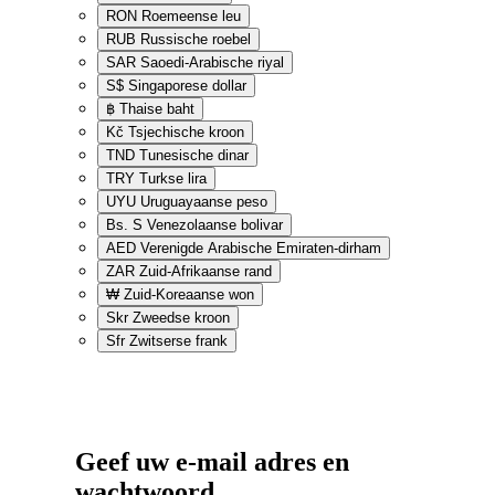
RON
Roemeense leu
RUB
Russische roebel
SAR
Saoedi-Arabische riyal
S$
Singaporese dollar
฿
Thaise baht
Kč
Tsjechische kroon
TND
Tunesische dinar
TRY
Turkse lira
UYU
Uruguayaanse peso
Bs. S
Venezolaanse bolivar
AED
Verenigde Arabische Emiraten-dirham
ZAR
Zuid-Afrikaanse rand
₩
Zuid-Koreaanse won
Skr
Zweedse kroon
Sfr
Zwitserse frank
Geef uw e-mail adres en
wachtwoord