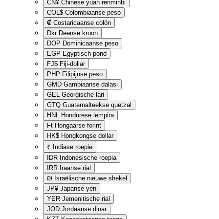
CN¥
Chinese yuan renminbi
COL$
Colombiaanse peso
₡
Costaricaanse colón
Dkr
Deense kroon
DOP
Dominicaanse peso
EGP
Egyptisch pond
FJ$
Fiji-dollar
PHP
Filipijnse peso
GMD
Gambiaanse dalasi
GEL
Georgische lari
GTQ
Guatemalteekse quetzal
HNL
Hondurese lempira
Ft
Hongaarse forint
HK$
Hongkongse dollar
₹
Indiase roepie
IDR
Indonesische roepia
IRR
Iraanse rial
₪
Israëlische nieuwe shekel
JP¥
Japanse yen
YER
Jemenitische rial
JOD
Jordaanse dinar