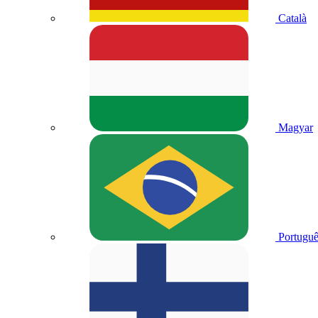
Català
Magyar
Portuguê