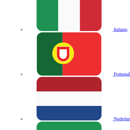
Italiano
Portuguê
Nederla