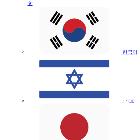
文
한국어
עברית