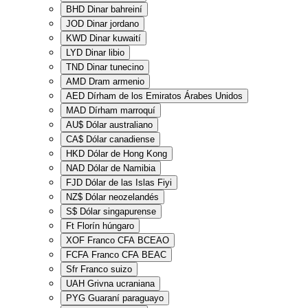
BHD
Dinar bahreiní
JOD
Dinar jordano
KWD
Dinar kuwaití
LYD
Dinar libio
TND
Dinar tunecino
AMD
Dram armenio
AED
Dírham de los Emiratos Árabes Unidos
MAD
Dírham marroquí
AU$
Dólar australiano
CA$
Dólar canadiense
HKD
Dólar de Hong Kong
NAD
Dólar de Namibia
FJD
Dólar de las Islas Fiyi
NZ$
Dólar neozelandés
S$
Dólar singapurense
Ft
Florín húngaro
XOF
Franco CFA BCEAO
FCFA
Franco CFA BEAC
Sfr
Franco suizo
UAH
Grivna ucraniana
PYG
Guaraní paraguayo