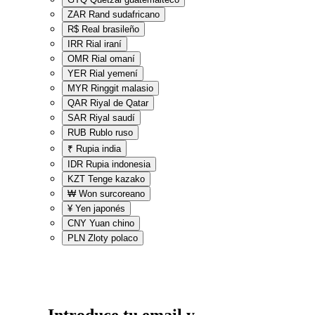
ZAR
Rand sudafricano
R$
Real brasileño
IRR
Rial iraní
OMR
Rial omaní
YER
Rial yemení
MYR
Ringgit malasio
QAR
Riyal de Qatar
SAR
Riyal saudí
RUB
Rublo ruso
₹
Rupia india
IDR
Rupia indonesia
KZT
Tenge kazako
₩
Won surcoreano
¥
Yen japonés
CNY
Yuan chino
PLN
Zloty polaco