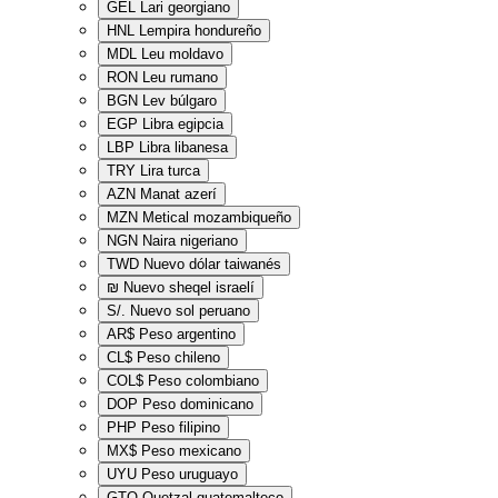
GEL
Lari georgiano
HNL
Lempira hondureño
MDL
Leu moldavo
RON
Leu rumano
BGN
Lev búlgaro
EGP
Libra egipcia
LBP
Libra libanesa
TRY
Lira turca
AZN
Manat azerí
MZN
Metical mozambiqueño
NGN
Naira nigeriano
TWD
Nuevo dólar taiwanés
₪
Nuevo sheqel israelí
S/.
Nuevo sol peruano
AR$
Peso argentino
CL$
Peso chileno
COL$
Peso colombiano
DOP
Peso dominicano
PHP
Peso filipino
MX$
Peso mexicano
UYU
Peso uruguayo
GTQ
Quetzal guatemalteco