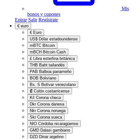
Mis
bonos y cupones
Entrar
Salir
Regístrate
€
euro
€
Euro
US$
Dólar estadounidense
mBTC
Bitcoin
mBCH
Bitcoin Cash
£
Libra esterlina británica
THB
Baht tailandés
PAB
Balboa panameño
BOB
Boliviano
Bs. S
Bolívar venezolano
₡
Colón costarricense
Kč
Corona checa
Dkr
Corona danesa
Nkr
Corona noruega
Skr
Corona sueca
NIO
Córdoba nicaragüense
GMD
Dalasi gambiano
DZD
Dinar argelino