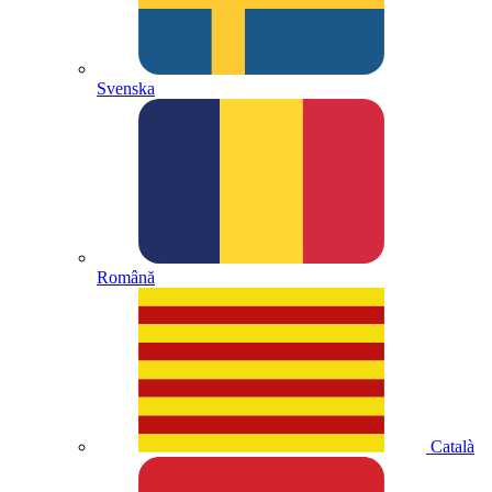
Svenska
Română
Català