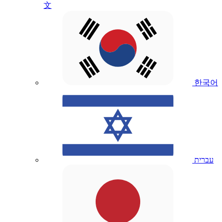
文
한국어
עברית