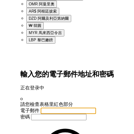
OMR
阿曼里奧
AR$
阿根廷披索
DZD
阿爾及利亞第納爾
₩
韓圓
MYR
馬來西亞令吉
LBP
黎巴嫩鎊
輸入您的電子郵件地址和密碼
正在登录中
o
請您檢查表格里紅色部分
電子郵件
密碼