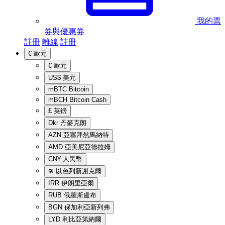
我的票
券與優惠券
註冊
離線
註冊
€
歐元
€
歐元
US$
美元
mBTC
Bitcoin
mBCH
Bitcoin Cash
£
英鎊
Dkr
丹麥克朗
AZN
亞塞拜然馬納特
AMD
亞美尼亞德拉姆
CN¥
人民幣
₪
以色列新謝克爾
IRR
伊朗里亞爾
RUB
俄羅斯盧布
BGN
保加利亞新列弗
LYD
利比亞第納爾