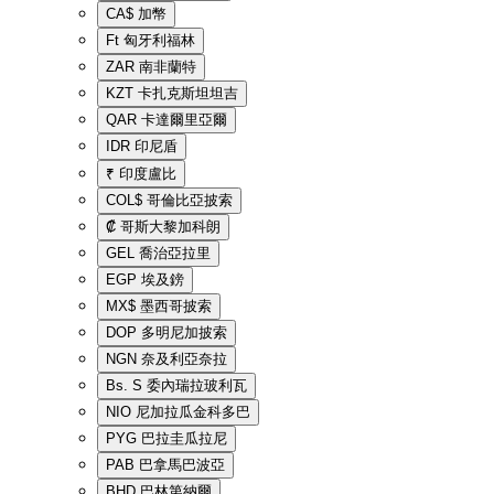
CA$
加幣
Ft
匈牙利福林
ZAR
南非蘭特
KZT
卡扎克斯坦坦吉
QAR
卡達爾里亞爾
IDR
印尼盾
₹
印度盧比
COL$
哥倫比亞披索
₡
哥斯大黎加科朗
GEL
喬治亞拉里
EGP
埃及鎊
MX$
墨西哥披索
DOP
多明尼加披索
NGN
奈及利亞奈拉
Bs. S
委內瑞拉玻利瓦
NIO
尼加拉瓜金科多巴
PYG
巴拉圭瓜拉尼
PAB
巴拿馬巴波亞
BHD
巴林第納爾