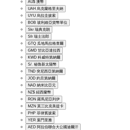
AU$
澳幣
UAH
烏克蘭格里夫納
UYU
烏拉圭披索
BOB
玻利維亞貨幣單位
Skr
瑞典克朗
Sfr
瑞士法郎
GTQ
瓜地馬拉格查爾
GMD
甘比亞達拉西
KWD
科威特第納爾
S/.
秘魯新太陽幣
TND
突尼西亞第納爾
JOD
約旦第納爾
NAD
納米比亞元
NZ$
紐西蘭幣
RON
羅馬尼亞列伊
MZN
莫三比克美提卡
PHP
菲律賓披索
YER
葉門里雅
AED
阿拉伯聯合大公國迪爾汗