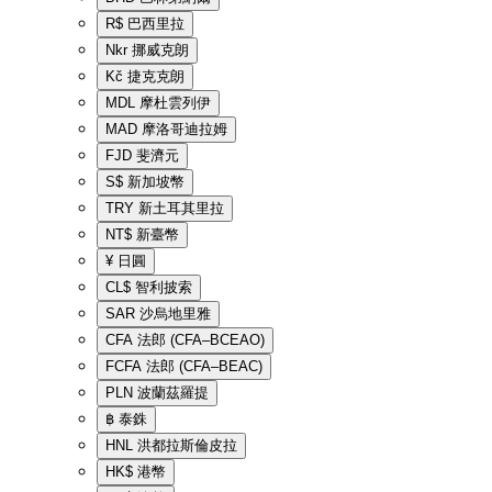
R$
巴西里拉
Nkr
挪威克朗
Kč
捷克克朗
MDL
摩杜雲列伊
MAD
摩洛哥迪拉姆
FJD
斐濟元
S$
新加坡幣
TRY
新土耳其里拉
NT$
新臺幣
¥
日圓
CL$
智利披索
SAR
沙烏地里雅
CFA
法郎 (CFA–BCEAO)
FCFA
法郎 (CFA–BEAC)
PLN
波蘭茲羅提
฿
泰銖
HNL
洪都拉斯倫皮拉
HK$
港幣