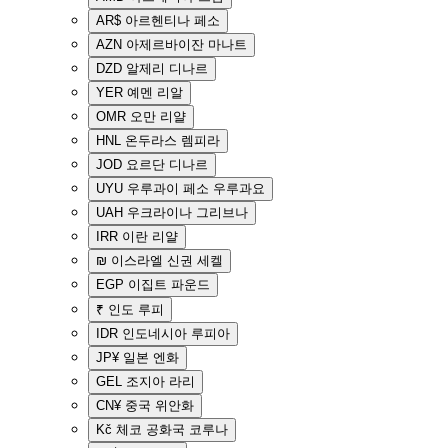
AR$
아르헨티나 페소
AZN
아제르바이잔 마나트
DZD
알제리 디나르
YER
예멘 리알
OMR
오만 리얄
HNL
온두라스 렘피라
JOD
요르단 디나르
UYU
우루과이 페소 우루과요
UAH
우크라이나 그리브나
IRR
이란 리얄
₪
이스라엘 신권 세켈
EGP
이집트 파운드
₹
인도 루피
IDR
인도네시아 루피아
JP¥
일본 엔화
GEL
조지아 라리
CN¥
중국 위안화
Kč
체코 공화국 코루나