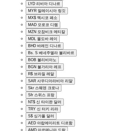
LYD
리비아 디나르
MYR
말레이시아 링깃
MX$
멕시코 페소
MAD
모로코 디렘
MZN
모잠비크 메티칼
MDL
몰도바 레이
BHD
바레인 디나르
Bs. S
베네주엘라 볼리바르
BOB
볼리비아노
BGN
불가리아 레프
R$
브라질 레알
SAR
사우디아라비아 리얄
Skr
스웨덴 크로나
Sfr
스위스 프랑
NT$
신 타이완 달러
TRY
신 터키 리라
S$
싱가폴 달러
AED
아랍에미리트 디르함
AMD
아르메니아 드람