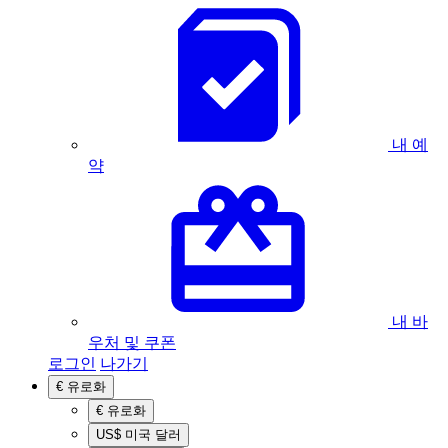
내 예
약
내 바
우처 및 쿠폰
로그인
나가기
€
유로화
€
유로화
US$
미국 달러