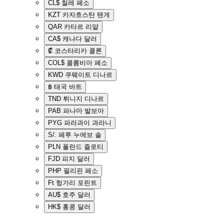
CL$
칠레 페소
KZT
카자흐스탄 텐게
QAR
카타르 리얄
CA$
캐나다 달러
₡
코스타리카 콜론
COL$
콜롬비아 페소
KWD
쿠웨이트 디나르
฿
태국 바트
TND
튀니지 디나르
PAB
파나마 발보아
PYG
파라과이 과라니
S/.
페루 누에보 솔
PLN
폴란드 즐로티
FJD
피지 달러
PHP
필리핀 페소
Ft
헝가리 포린트
AU$
호주 달러
HK$
홍콩 달러