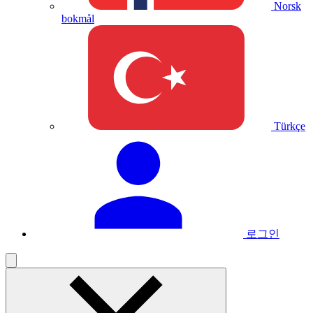
Norsk
bokmål
Türkçe
로그인