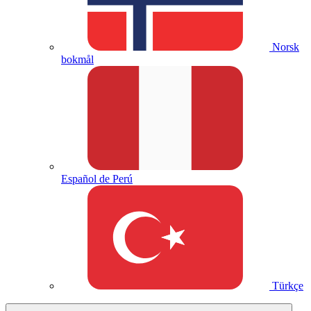
Norsk
bokmål
Español de Perú
Türkçe