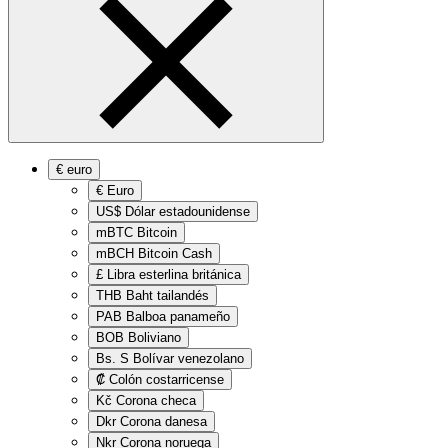
€
euro
€
Euro
US$
Dólar estadounidense
mBTC
Bitcoin
mBCH
Bitcoin Cash
£
Libra esterlina británica
THB
Baht tailandés
PAB
Balboa panameño
BOB
Boliviano
Bs. S
Bolívar venezolano
₡
Colón costarricense
Kč
Corona checa
Dkr
Corona danesa
Nkr
Corona noruega