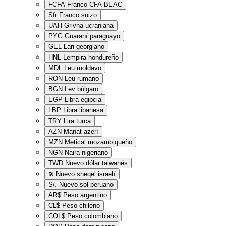
FCFA
Franco CFA BEAC
Sfr
Franco suizo
UAH
Grivna ucraniana
PYG
Guaraní paraguayo
GEL
Lari georgiano
HNL
Lempira hondureño
MDL
Leu moldavo
RON
Leu rumano
BGN
Lev búlgaro
EGP
Libra egipcia
LBP
Libra libanesa
TRY
Lira turca
AZN
Manat azerí
MZN
Metical mozambiqueño
NGN
Naira nigeriano
TWD
Nuevo dólar taiwanés
₪
Nuevo sheqel israelí
S/.
Nuevo sol peruano
AR$
Peso argentino
CL$
Peso chileno
COL$
Peso colombiano