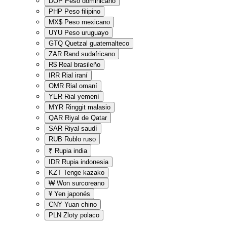
DOP
Peso dominicano
PHP
Peso filipino
MX$
Peso mexicano
UYU
Peso uruguayo
GTQ
Quetzal guatemalteco
ZAR
Rand sudafricano
R$
Real brasileño
IRR
Rial iraní
OMR
Rial omaní
YER
Rial yemení
MYR
Ringgit malasio
QAR
Riyal de Qatar
SAR
Riyal saudí
RUB
Rublo ruso
₹
Rupia india
IDR
Rupia indonesia
KZT
Tenge kazako
₩
Won surcoreano
¥
Yen japonés
CNY
Yuan chino
PLN
Zloty polaco