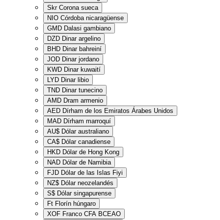
Skr
Corona sueca
NIO
Córdoba nicaragüense
GMD
Dalasi gambiano
DZD
Dinar argelino
BHD
Dinar bahreiní
JOD
Dinar jordano
KWD
Dinar kuwaití
LYD
Dinar libio
TND
Dinar tunecino
AMD
Dram armenio
AED
Dírham de los Emiratos Árabes Unidos
MAD
Dírham marroquí
AU$
Dólar australiano
CA$
Dólar canadiense
HKD
Dólar de Hong Kong
NAD
Dólar de Namibia
FJD
Dólar de las Islas Fiyi
NZ$
Dólar neozelandés
S$
Dólar singapurense
Ft
Florín húngaro
XOF
Franco CFA BCEAO