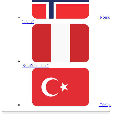
Norsk
bokmål
Español de Perú
Türkçe