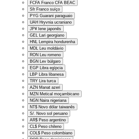
FCFA
Franco CFA BEAC
Sfr
Franco suíço
PYG
Guarani paraguaio
UAH
Hryvnia ucraniano
JP¥
Iene japonês
GEL
Lari georgiano
HNL
Lempira hondurenha
MDL
Leu moldávio
RON
Leu romeno
BGN
Lev búlgaro
EGP
Libra egípcia
LBP
Libra libanesa
TRY
Lira turca
AZN
Manat azeri
MZN
Metical moçambicano
NGN
Naira nigeriana
NT$
Novo dólar taiwanês
S/.
Novo sol peruano
AR$
Peso argentino
CL$
Peso chileno
COL$
Peso colombiano