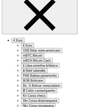
€
Euro
€
Euro
US$
Dólar norte-americano
mBTC
Bitcoin
mBCH
Bitcoin Cash
£
Libra esterlina britânica
฿
Baht tailandês
PAB
Balboa panamenha
BOB
Boliviano
Bs. S
Bolívar venezuelano
₡
Colón costarriquenho
Kč
Coroa checa
Dkr
Coroa dinamarquesa
Nkr
Coroa norueguesa