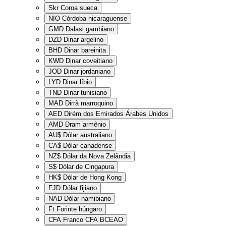
Skr
Coroa sueca
NIO
Córdoba nicaraguense
GMD
Dalasi gambiano
DZD
Dinar argelino
BHD
Dinar bareinita
KWD
Dinar coveitiano
JOD
Dinar jordaniano
LYD
Dinar líbio
TND
Dinar tunisiano
MAD
Dirrã marroquino
AED
Dirém dos Emirados Árabes Unidos
AMD
Dram armênio
AU$
Dólar australiano
CA$
Dólar canadense
NZ$
Dólar da Nova Zelândia
S$
Dólar de Cingapura
HK$
Dólar de Hong Kong
FJD
Dólar fijiano
NAD
Dólar namibiano
Ft
Forinte húngaro
CFA
Franco CFA BCEAO