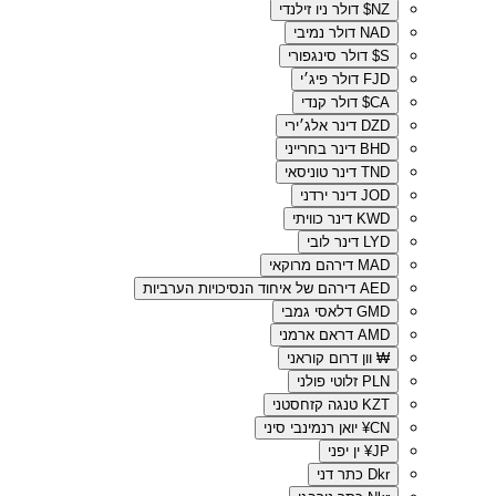
NZ$
דולר ניו זילנדי
NAD
דולר נמיבי
S$
דולר סינגפורי
FJD
דולר פיג׳י
CA$
דולר קנדי
DZD
דינר אלג׳ירי
BHD
דינר בחרייני
TND
דינר טוניסאי
JOD
דינר ירדני
KWD
דינר כוויתי
LYD
דינר לובי
MAD
דירהם מרוקאי
AED
דירהם של איחוד הנסיכויות הערביות
GMD
דלאסי גמבי
AMD
דראם ארמני
₩
וון דרום קוראני
PLN
זלוטי פולני
KZT
טנגה קזחסטני
CN¥
יואן רנמינבי סיני
JP¥
ין יפני
Dkr
כתר דני