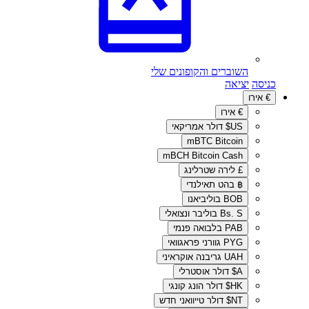
השוברים והקופונים שלי
כניסה
יציאה
€
אירו
€
אירו
US$
דולר אמריקאי
mBTC
Bitcoin
mBCH
Bitcoin Cash
£
לירה שטרלינג
฿
בהט תאילנדי
BOB
בוליביאנו
Bs. S
בוליבר ונצואלי
PAB
בלבואה פנמי
PYG
גוורני פראגוואי
UAH
גריבנה אוקראיני
A$
דולר אוסטרלי
HK$
דולר הונג קונגי
NT$
דולר טייוואני חדש