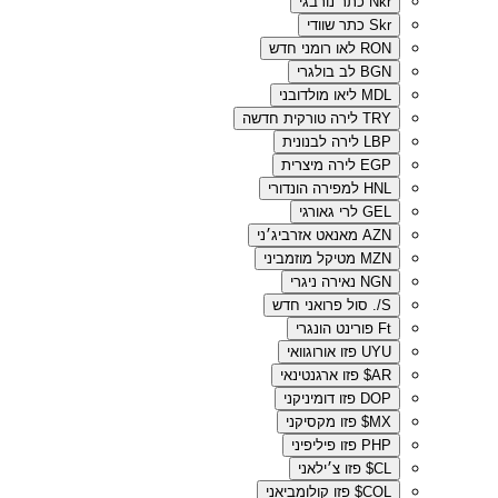
Nkr
כתר נורבגי
Skr
כתר שוודי
RON
לאו רומני חדש
BGN
לב בולגרי
MDL
ליאו מולדובני
TRY
לירה טורקית חדשה
LBP
לירה לבנונית
EGP
לירה מיצרית
HNL
למפירה הונדורי
GEL
לרי גאורגי
AZN
מאנאט אזרביג׳ני
MZN
מטיקל מוזמביני
NGN
נאירה ניגרי
S/.
סול פרואני חדש
Ft
פורינט הונגרי
UYU
פזו אורוגוואי
AR$
פזו ארגנטינאי
DOP
פזו דומיניקני
MX$
פזו מקסיקני
PHP
פזו פיליפיני
CL$
פזו צ׳ילאני
COL$
פזו קולומביאני