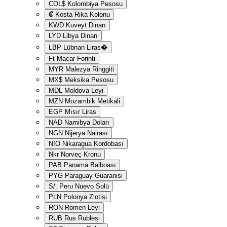
COL$
Kolombiya Pesosu
₡
Kosta Rika Kolonu
KWD
Kuveyt Dinarı
LYD
Libya Dinarı
LBP
Lübnan Liras�
Ft
Macar Forinti
MYR
Malezya Ringgiti
MX$
Meksika Pesosu
MDL
Moldova Leyi
MZN
Mozambik Metikali
EGP
Mısır Liras
NAD
Namibya Doları
NGN
Nijerya Nairası
NIO
Nikaragua Kordobası
Nkr
Norveç Kronu
PAB
Panama Balboası
PYG
Paraguay Guaranisi
S/.
Peru Nuevo Solü
PLN
Polonya Zlotisi
RON
Romen Leyi
RUB
Rus Rublesi