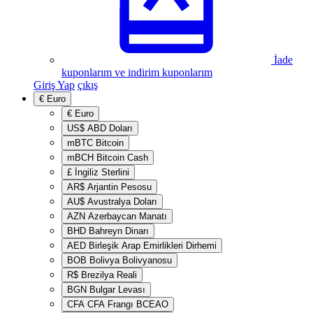
İade
kuponlarım ve indirim kuponlarım
Giriş Yap
çıkış
€
Euro
€
Euro
US$
ABD Doları
mBTC
Bitcoin
mBCH
Bitcoin Cash
£
İngiliz Sterlini
AR$
Arjantin Pesosu
AU$
Avustralya Doları
AZN
Azerbaycan Manatı
BHD
Bahreyn Dinarı
AED
Birleşik Arap Emirlikleri Dirhemi
BOB
Bolivya Bolivyanosu
R$
Brezilya Reali
BGN
Bulgar Levası
CFA
CFA Frangı BCEAO