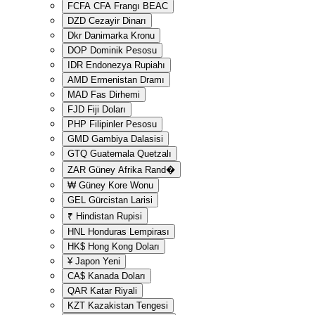
FCFA
CFA Frangı BEAC
DZD
Cezayir Dinarı
Dkr
Danimarka Kronu
DOP
Dominik Pesosu
IDR
Endonezya Rupiahı
AMD
Ermenistan Dramı
MAD
Fas Dirhemi
FJD
Fiji Doları
PHP
Filipinler Pesosu
GMD
Gambiya Dalasisi
GTQ
Guatemala Quetzalı
ZAR
Güney Afrika Rand�
₩
Güney Kore Wonu
GEL
Gürcistan Larisi
₹
Hindistan Rupisi
HNL
Honduras Lempirası
HK$
Hong Kong Doları
¥
Japon Yeni
CA$
Kanada Doları
QAR
Katar Riyali
KZT
Kazakistan Tengesi