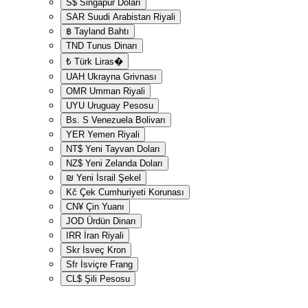
S$
Singapur Doları
SAR
Suudi Arabistan Riyali
฿
Tayland Bahtı
TND
Tunus Dinarı
₺
Türk Liras�
UAH
Ukrayna Grivnası
OMR
Umman Riyali
UYU
Uruguay Pesosu
Bs. S
Venezuela Bolivarı
YER
Yemen Riyali
NT$
Yeni Tayvan Doları
NZ$
Yeni Zelanda Doları
₪
Yeni İsrail Şekel
Kč
Çek Cumhuriyeti Korunası
CN¥
Çin Yuanı
JOD
Ürdün Dinarı
IRR
İran Riyali
Skr
İsveç Kron
Sfr
İsviçre Frang
CL$
Şili Pesosu