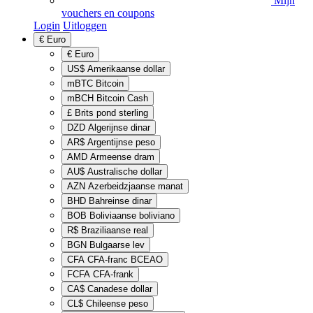
Mijn
vouchers en coupons
Login
Uitloggen
€
Euro
€
Euro
US$
Amerikaanse dollar
mBTC
Bitcoin
mBCH
Bitcoin Cash
£
Brits pond sterling
DZD
Algerijnse dinar
AR$
Argentijnse peso
AMD
Armeense dram
AU$
Australische dollar
AZN
Azerbeidzjaanse manat
BHD
Bahreinse dinar
BOB
Boliviaanse boliviano
R$
Braziliaanse real
BGN
Bulgaarse lev
CFA
CFA-franc BCEAO
FCFA
CFA-frank
CA$
Canadese dollar
CL$
Chileense peso