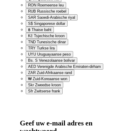
RON
Roemeense leu
RUB
Russische roebel
SAR
Saoedi-Arabische riyal
S$
Singaporese dollar
฿
Thaise baht
Kč
Tsjechische kroon
TND
Tunesische dinar
TRY
Turkse lira
UYU
Uruguayaanse peso
Bs. S
Venezolaanse bolivar
AED
Verenigde Arabische Emiraten-dirham
ZAR
Zuid-Afrikaanse rand
₩
Zuid-Koreaanse won
Skr
Zweedse kroon
Sfr
Zwitserse frank
Geef uw e-mail adres en