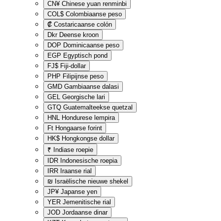
CN¥
Chinese yuan renminbi
COL$
Colombiaanse peso
₡
Costaricaanse colón
Dkr
Deense kroon
DOP
Dominicaanse peso
EGP
Egyptisch pond
FJ$
Fiji-dollar
PHP
Filipijnse peso
GMD
Gambiaanse dalasi
GEL
Georgische lari
GTQ
Guatemalteekse quetzal
HNL
Hondurese lempira
Ft
Hongaarse forint
HK$
Hongkongse dollar
₹
Indiase roepie
IDR
Indonesische roepia
IRR
Iraanse rial
₪
Israëlische nieuwe shekel
JP¥
Japanse yen
YER
Jemenitische rial
JOD
Jordaanse dinar