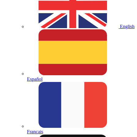
English
Español
Français