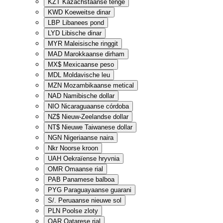
KZT
Kazachstaanse tenge
KWD
Koeweitse dinar
LBP
Libanees pond
LYD
Libische dinar
MYR
Maleisische ringgit
MAD
Marokkaanse dirham
MX$
Mexicaanse peso
MDL
Moldavische leu
MZN
Mozambikaanse metical
NAD
Namibische dollar
NIO
Nicaraguaanse córdoba
NZ$
Nieuw-Zeelandse dollar
NT$
Nieuwe Taiwanese dollar
NGN
Nigeriaanse naira
Nkr
Noorse kroon
UAH
Oekraïense hryvnia
OMR
Omaanse rial
PAB
Panamese balboa
PYG
Paraguayaanse guarani
S/.
Peruaanse nieuwe sol
PLN
Poolse zloty
QAR
Qatarese rial