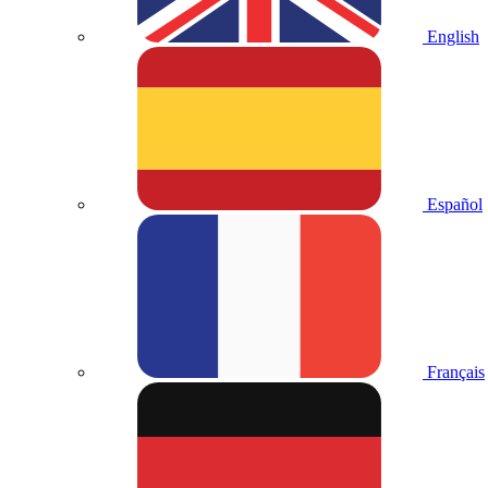
English
Español
Français