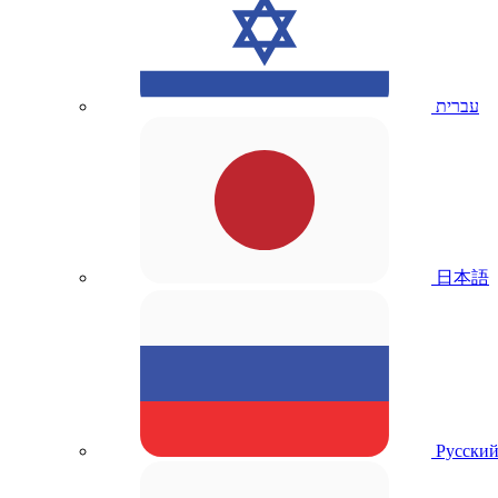
עברית
日本語
Русски