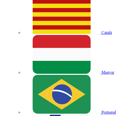
Català
Magyar
Portuguê