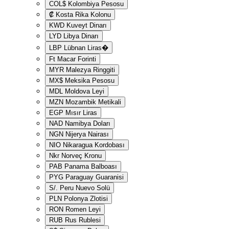
COL$
Kolombiya Pesosu
₡
Kosta Rika Kolonu
KWD
Kuveyt Dinarı
LYD
Libya Dinarı
LBP
Lübnan Liras�
Ft
Macar Forinti
MYR
Malezya Ringgiti
MX$
Meksika Pesosu
MDL
Moldova Leyi
MZN
Mozambik Metikali
EGP
Mısır Liras
NAD
Namibya Doları
NGN
Nijerya Nairası
NIO
Nikaragua Kordobası
Nkr
Norveç Kronu
PAB
Panama Balboası
PYG
Paraguay Guaranisi
S/.
Peru Nuevo Solü
PLN
Polonya Zlotisi
RON
Romen Leyi
RUB
Rus Rublesi