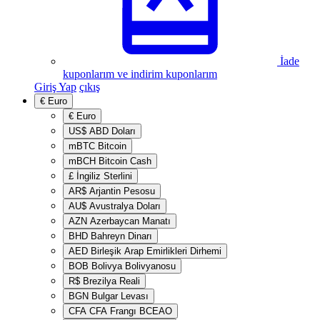
İade
kuponlarım ve indirim kuponlarım
Giriş Yap
çıkış
€
Euro
€
Euro
US$
ABD Doları
mBTC
Bitcoin
mBCH
Bitcoin Cash
£
İngiliz Sterlini
AR$
Arjantin Pesosu
AU$
Avustralya Doları
AZN
Azerbaycan Manatı
BHD
Bahreyn Dinarı
AED
Birleşik Arap Emirlikleri Dirhemi
BOB
Bolivya Bolivyanosu
R$
Brezilya Reali
BGN
Bulgar Levası
CFA
CFA Frangı BCEAO