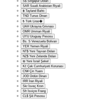
S$
Singapur Doları
SAR
Suudi Arabistan Riyali
฿
Tayland Bahtı
TND
Tunus Dinarı
₺
Türk Liras�
UAH
Ukrayna Grivnası
OMR
Umman Riyali
UYU
Uruguay Pesosu
Bs. S
Venezuela Bolivarı
YER
Yemen Riyali
NT$
Yeni Tayvan Doları
NZ$
Yeni Zelanda Doları
₪
Yeni İsrail Şekel
Kč
Çek Cumhuriyeti Korunası
CN¥
Çin Yuanı
JOD
Ürdün Dinarı
IRR
İran Riyali
Skr
İsveç Kron
Sfr
İsviçre Frang
CL$
Şili Pesosu