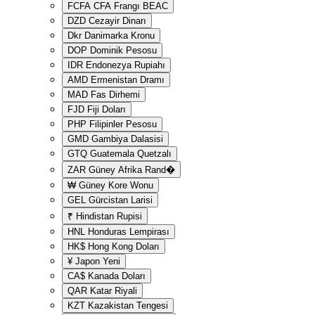
FCFA
CFA Frangı BEAC
DZD
Cezayir Dinarı
Dkr
Danimarka Kronu
DOP
Dominik Pesosu
IDR
Endonezya Rupiahı
AMD
Ermenistan Dramı
MAD
Fas Dirhemi
FJD
Fiji Doları
PHP
Filipinler Pesosu
GMD
Gambiya Dalasisi
GTQ
Guatemala Quetzalı
ZAR
Güney Afrika Rand�
₩
Güney Kore Wonu
GEL
Gürcistan Larisi
₹
Hindistan Rupisi
HNL
Honduras Lempirası
HK$
Hong Kong Doları
¥
Japon Yeni
CA$
Kanada Doları
QAR
Katar Riyali
KZT
Kazakistan Tengesi