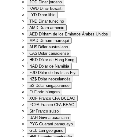
JOD
Dinar jordano
KWD
Dinar kuwaití
LYD
Dinar libio
TND
Dinar tunecino
AMD
Dram armenio
AED
Dírham de los Emiratos Árabes Unidos
MAD
Dírham marroquí
AU$
Dólar australiano
CA$
Dólar canadiense
HKD
Dólar de Hong Kong
NAD
Dólar de Namibia
FJD
Dólar de las Islas Fiyi
NZ$
Dólar neozelandés
S$
Dólar singapurense
Ft
Florín húngaro
XOF
Franco CFA BCEAO
FCFA
Franco CFA BEAC
Sfr
Franco suizo
UAH
Grivna ucraniana
PYG
Guaraní paraguayo
GEL
Lari georgiano
HNL
Lempira hondureño