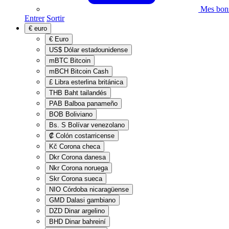
Mes bons
Entrer
Sortir
€
euro
€
Euro
US$
Dólar estadounidense
mBTC
Bitcoin
mBCH
Bitcoin Cash
£
Libra esterlina británica
THB
Baht tailandés
PAB
Balboa panameño
BOB
Boliviano
Bs. S
Bolívar venezolano
₡
Colón costarricense
Kč
Corona checa
Dkr
Corona danesa
Nkr
Corona noruega
Skr
Corona sueca
NIO
Córdoba nicaragüense
GMD
Dalasi gambiano
DZD
Dinar argelino
BHD
Dinar bahreiní