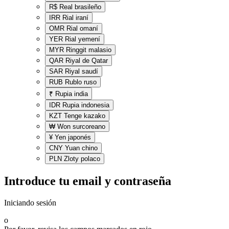
R$
Real brasileño
IRR
Rial iraní
OMR
Rial omaní
YER
Rial yemení
MYR
Ringgit malasio
QAR
Riyal de Qatar
SAR
Riyal saudí
RUB
Rublo ruso
₹
Rupia india
IDR
Rupia indonesia
KZT
Tenge kazako
₩
Won surcoreano
¥
Yen japonés
CNY
Yuan chino
PLN
Zloty polaco
Introduce tu email y contraseña
Iniciando sesión
o