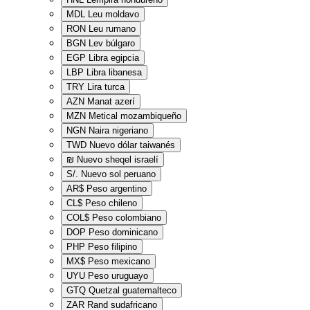
MDL
Leu moldavo
RON
Leu rumano
BGN
Lev búlgaro
EGP
Libra egipcia
LBP
Libra libanesa
TRY
Lira turca
AZN
Manat azerí
MZN
Metical mozambiqueño
NGN
Naira nigeriano
TWD
Nuevo dólar taiwanés
₪
Nuevo sheqel israelí
S/.
Nuevo sol peruano
AR$
Peso argentino
CL$
Peso chileno
COL$
Peso colombiano
DOP
Peso dominicano
PHP
Peso filipino
MX$
Peso mexicano
UYU
Peso uruguayo
GTQ
Quetzal guatemalteco
ZAR
Rand sudafricano