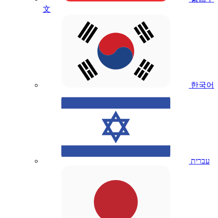
文
한국어
עברית