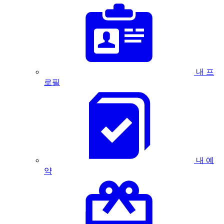
내 프
로필
내 예
약