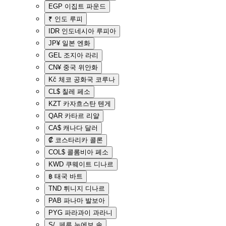
EGP
이집트 파운드
₹
인도 루피
IDR
인도네시아 루피아
JP¥
일본 엔화
GEL
조지아 라리
CN¥
중국 위안화
Kč
체코 공화국 코루나
CL$
칠레 페소
KZT
카자흐스탄 텐게
QAR
카타르 리얄
CA$
캐나다 달러
₡
코스타리카 콜론
COL$
콜롬비아 페소
KWD
쿠웨이트 디나르
฿
태국 바트
TND
튀니지 디나르
PAB
파나마 발보아
PYG
파라과이 과라니
S/.
페루 누에보 솔