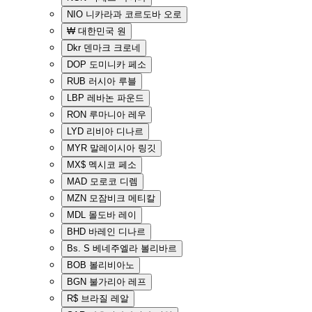
NIO
니카라과 코르도바 오로
₩
대한민국 원
Dkr
덴마크 크로네
DOP
도미니카 페소
RUB
러시아 루블
LBP
레바논 파운드
RON
루마니아 레우
LYD
리비아 디나르
MYR
말레이시아 링깃
MX$
멕시코 페소
MAD
모로코 디렘
MZN
모잠비크 메티칼
MDL
몰도바 레이
BHD
바레인 디나르
Bs. S
베네주엘라 볼리바르
BOB
볼리비아노
BGN
불가리아 레프
R$
브라질 레알