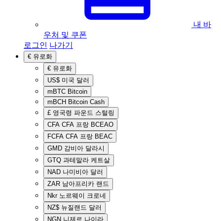
내 바
우처 및 쿠폰
로그인
나가기
€
유로화
€
유로화
US$
미국 달러
mBTC
Bitcoin
mBCH
Bitcoin Cash
£
영국령 파운드 스털링
CFA
CFA 프랑 BCEAO
FCFA
CFA 프랑 BEAC
GMD
감비아 달라시
GTQ
과테말라 케트살
NAD
나미비아 달러
ZAR
남아프리카 랜드
Nkr
노르웨이 크로네
NZ$
뉴질랜드 달러
NGN
니제르 나이라