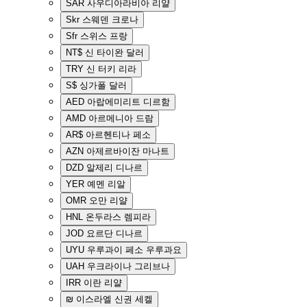
SAR
사우디아라비아 리얄
Skr
스웨덴 크로나
Sfr
스위스 프랑
NT$
신 타이완 달러
TRY
신 터키 리라
S$
싱가폴 달러
AED
아랍에미리트 디르함
AMD
아르메니아 드람
AR$
아르헨티나 페소
AZN
아제르바이잔 마나트
DZD
알제리 디나르
YER
예멘 리알
OMR
오만 리얄
HNL
온두라스 렘피라
JOD
요르단 디나르
UYU
우루과이 페소 우루과요
UAH
우크라이나 그리브나
IRR
이란 리얄
₪
이스라엘 신권 세켈