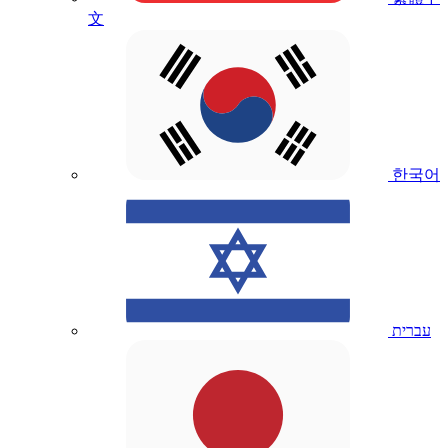
文
한국어
עברית