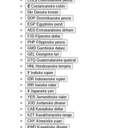
COL$
Colombianske pesos
₡
Costaricanske colón
Dkr
Danske kroner
DOP
Dominikanske pesos
EGP
Egyptiske pund
AED
Emiratarabiske dirham
FJD
Fijianske dollar
PHP
Filippinske pesos
GMD
Gambiske dalasi
GEL
Georgiske lari
GTQ
Guatemalanske quetzal
HNL
Honduranske lempira
₹
Indiske rupier
IDR
Indonesiske rupier
IRR
Iranske rialer
¥
Japanske yen
YER
Jemenittiske rialer
JOD
Jordanske dinarer
CA$
Kanadiske dollar
KZT
Kasakhstanske tenge
CNY
Kinesiske yuan
KWD
Kuwaitiske dinarer