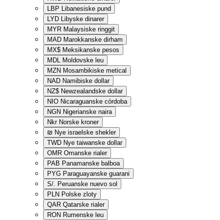
LBP
Libanesiske pund
LYD
Libyske dinarer
MYR
Malaysiske ringgit
MAD
Marokkanske dirham
MX$
Meksikanske pesos
MDL
Moldovske leu
MZN
Mosambikiske metical
NAD
Namibiske dollar
NZ$
Newzealandske dollar
NIO
Nicaraguanske córdoba
NGN
Nigerianske naira
Nkr
Norske kroner
₪
Nye israelske shekler
TWD
Nye taiwanske dollar
OMR
Omanske rialer
PAB
Panamanske balboa
PYG
Paraguayanske guarani
S/.
Peruanske nuevo sol
PLN
Polske zloty
QAR
Qatarske rialer
RON
Rumenske leu