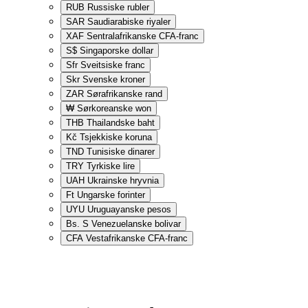
RUB
Russiske rubler
SAR
Saudiarabiske riyaler
XAF
Sentralafrikanske CFA-franc
S$
Singaporske dollar
Sfr
Sveitsiske franc
Skr
Svenske kroner
ZAR
Sørafrikanske rand
₩
Sørkoreanske won
THB
Thailandske baht
Kč
Tsjekkiske koruna
TND
Tunisiske dinarer
TRY
Tyrkiske lire
UAH
Ukrainske hryvnia
Ft
Ungarske forinter
UYU
Uruguayanske pesos
Bs. S
Venezuelanske bolivar
CFA
Vestafrikanske CFA-franc