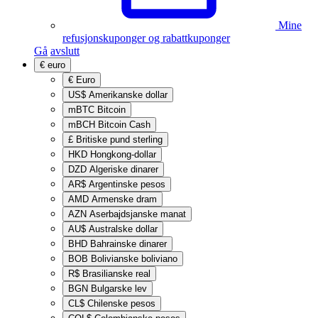
Mine
refusjonskuponger og rabattkuponger
Gå
avslutt
€
euro
€
Euro
US$
Amerikanske dollar
mBTC
Bitcoin
mBCH
Bitcoin Cash
£
Britiske pund sterling
HKD
Hongkong-dollar
DZD
Algeriske dinarer
AR$
Argentinske pesos
AMD
Armenske dram
AZN
Aserbajdsjanske manat
AU$
Australske dollar
BHD
Bahrainske dinarer
BOB
Bolivianske boliviano
R$
Brasilianske real
BGN
Bulgarske lev
CL$
Chilenske pesos