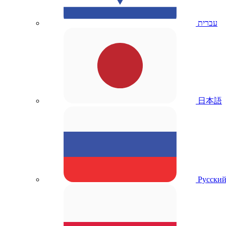
עברית
日本語
Русски