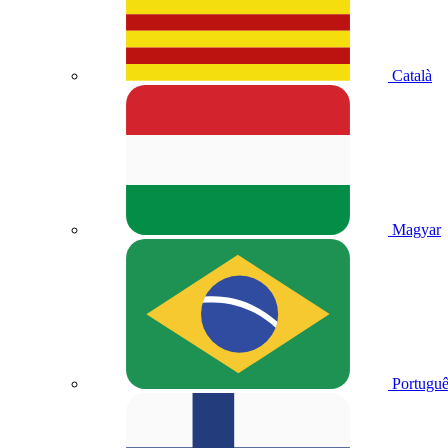
Català
Magyar
Portuguê