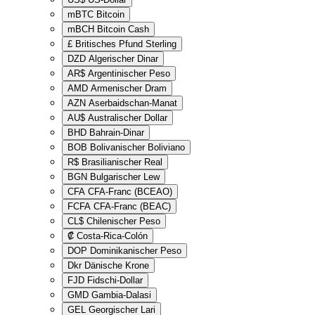
mBTC
Bitcoin
mBCH
Bitcoin Cash
£
Britisches Pfund Sterling
DZD
Algerischer Dinar
AR$
Argentinischer Peso
AMD
Armenischer Dram
AZN
Aserbaidschan-Manat
AU$
Australischer Dollar
BHD
Bahrain-Dinar
BOB
Bolivanischer Boliviano
R$
Brasilianischer Real
BGN
Bulgarischer Lew
CFA
CFA-Franc (BCEAO)
FCFA
CFA-Franc (BEAC)
CL$
Chilenischer Peso
₡
Costa-Rica-Colón
DOP
Dominikanischer Peso
Dkr
Dänische Krone
FJD
Fidschi-Dollar
GMD
Gambia-Dalasi
GEL
Georgischer Lari