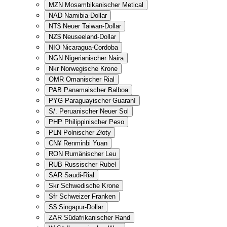
MZN
Mosambikanischer Metical
NAD
Namibia-Dollar
NT$
Neuer Taiwan-Dollar
NZ$
Neuseeland-Dollar
NIO
Nicaragua-Cordoba
NGN
Nigerianischer Naira
Nkr
Norwegische Krone
OMR
Omanischer Rial
PAB
Panamaischer Balboa
PYG
Paraguayischer Guaraní
S/.
Peruanischer Neuer Sol
PHP
Philippinischer Peso
PLN
Polnischer Złoty
CN¥
Renminbi Yuan
RON
Rumänischer Leu
RUB
Russischer Rubel
SAR
Saudi-Rial
Skr
Schwedische Krone
Sfr
Schweizer Franken
S$
Singapur-Dollar
ZAR
Südafrikanischer Rand