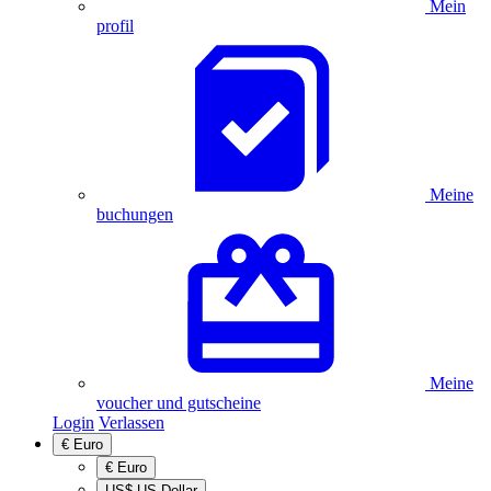
Mein
profil
Meine
buchungen
Meine
voucher und gutscheine
Login
Verlassen
€
Euro
€
Euro
US$
US-Dollar