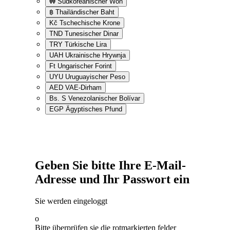
₩
Südkoreanischer Won
฿
Thailändischer Baht
Kč
Tschechische Krone
TND
Tunesischer Dinar
TRY
Türkische Lira
UAH
Ukrainische Hrywnja
Ft
Ungarischer Forint
UYU
Uruguayischer Peso
AED
VAE-Dirham
Bs. S
Venezolanischer Bolívar
EGP
Ägyptisches Pfund
Geben Sie bitte Ihre E-Mail-
Adresse und Ihr Passwort ein
Sie werden eingeloggt
o
Bitte überprüfen sie die rotmarkierten felder