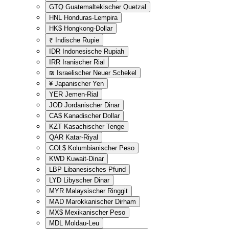
GTQ
Guatemaltekischer Quetzal
HNL
Honduras-Lempira
HK$
Hongkong-Dollar
₹
Indische Rupie
IDR
Indonesische Rupiah
IRR
Iranischer Rial
₪
Israelischer Neuer Schekel
¥
Japanischer Yen
YER
Jemen-Rial
JOD
Jordanischer Dinar
CA$
Kanadischer Dollar
KZT
Kasachischer Tenge
QAR
Katar-Riyal
COL$
Kolumbianischer Peso
KWD
Kuwait-Dinar
LBP
Libanesisches Pfund
LYD
Libyscher Dinar
MYR
Malaysischer Ringgit
MAD
Marokkanischer Dirham
MX$
Mexikanischer Peso
MDL
Moldau-Leu