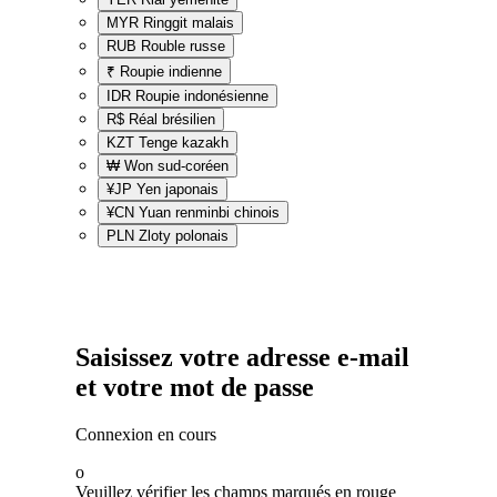
MYR
Ringgit malais
RUB
Rouble russe
₹
Roupie indienne
IDR
Roupie indonésienne
R$
Réal brésilien
KZT
Tenge kazakh
₩
Won sud-coréen
¥JP
Yen japonais
¥CN
Yuan renminbi chinois
PLN
Zloty polonais
Saisissez votre adresse e-mail
et votre mot de passe
Connexion en cours
o
Veuillez vérifier les champs marqués en rouge