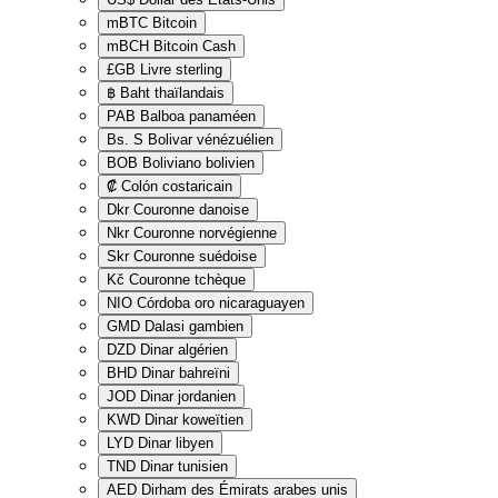
mBTC
Bitcoin
mBCH
Bitcoin Cash
£GB
Livre sterling
฿
Baht thaïlandais
PAB
Balboa panaméen
Bs. S
Bolivar vénézuélien
BOB
Boliviano bolivien
₡
Colón costaricain
Dkr
Couronne danoise
Nkr
Couronne norvégienne
Skr
Couronne suédoise
Kč
Couronne tchèque
NIO
Córdoba oro nicaraguayen
GMD
Dalasi gambien
DZD
Dinar algérien
BHD
Dinar bahreïni
JOD
Dinar jordanien
KWD
Dinar koweïtien
LYD
Dinar libyen
TND
Dinar tunisien
AED
Dirham des Émirats arabes unis