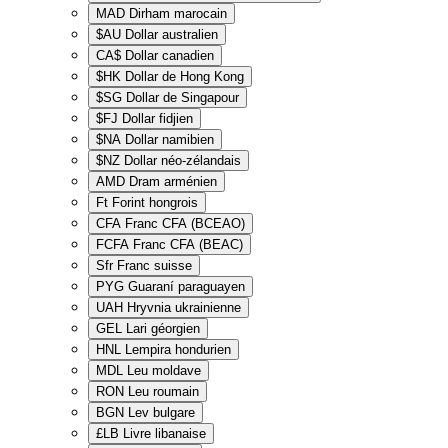
MAD
Dirham marocain
$AU
Dollar australien
CA$
Dollar canadien
$HK
Dollar de Hong Kong
$SG
Dollar de Singapour
$FJ
Dollar fidjien
$NA
Dollar namibien
$NZ
Dollar néo-zélandais
AMD
Dram arménien
Ft
Forint hongrois
CFA
Franc CFA (BCEAO)
FCFA
Franc CFA (BEAC)
Sfr
Franc suisse
PYG
Guaraní paraguayen
UAH
Hryvnia ukrainienne
GEL
Lari géorgien
HNL
Lempira hondurien
MDL
Leu moldave
RON
Leu roumain
BGN
Lev bulgare
£LB
Livre libanaise