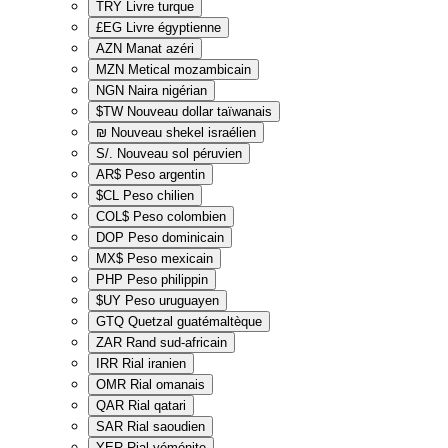
TRY
Livre turque
£EG
Livre égyptienne
AZN
Manat azéri
MZN
Metical mozambicain
NGN
Naira nigérian
$TW
Nouveau dollar taïwanais
₪
Nouveau shekel israélien
S/.
Nouveau sol péruvien
AR$
Peso argentin
$CL
Peso chilien
COL$
Peso colombien
DOP
Peso dominicain
MX$
Peso mexicain
PHP
Peso philippin
$UY
Peso uruguayen
GTQ
Quetzal guatémaltèque
ZAR
Rand sud-africain
IRR
Rial iranien
OMR
Rial omanais
QAR
Rial qatari
SAR
Rial saoudien
YER
Rial yéménite