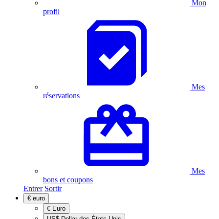
Mon
profil
Mes
réservations
Mes
bons et coupons
Entrer
Sortir
€
euro
€
Euro
US$
Dollar des États-Unis