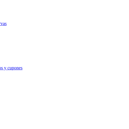
rvas
s y cupones