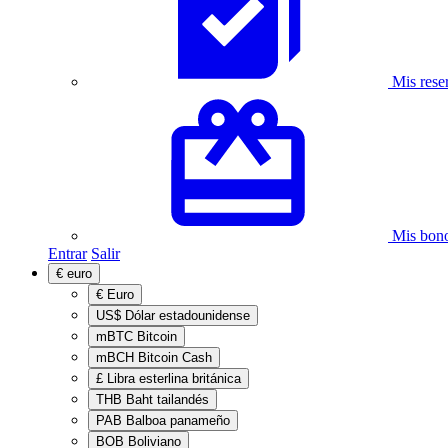
Mis rese
Mis bono
Entrar
Salir
€
euro
€
Euro
US$
Dólar estadounidense
mBTC
Bitcoin
mBCH
Bitcoin Cash
£
Libra esterlina británica
THB
Baht tailandés
PAB
Balboa panameño
BOB
Boliviano