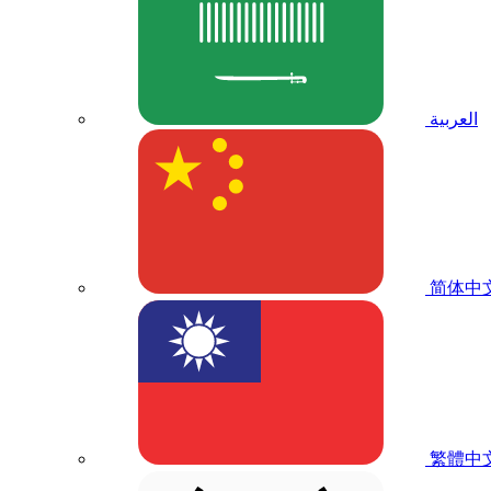
العربية
简体中
繁體中