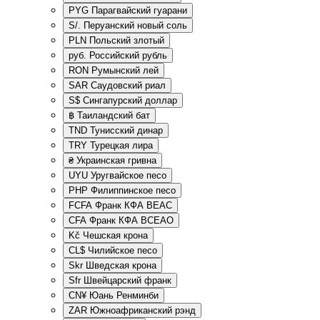
PYG
Парагвайский гуарани
S/.
Перуанский новый соль
PLN
Польский злотый
руб.
Российский рубль
RON
Румынский лей
SAR
Саудовский риал
S$
Сингапурский доллар
฿
Таиландский бат
TND
Тунисский динар
TRY
Турецкая лира
₴
Украинская гривна
UYU
Уругвайское песо
PHP
Филиппинское песо
FCFA
Франк КФА ВЕАС
CFA
Франк КФА ВСЕАО
Kč
Чешская крона
CL$
Чилийское песо
Skr
Шведская крона
Sfr
Швейцарский франк
CN¥
Юань Ренминби
ZAR
Южноафриканский рэнд