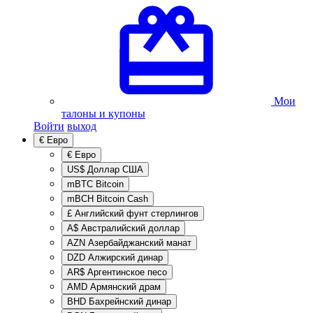
Мои
талоны и купоны
Войти
выход
€
Евро
€
Евро
US$
Доллар США
mBTC
Bitcoin
mBCH
Bitcoin Cash
£
Английский фунт стерлингов
A$
Австралийский доллар
AZN
Азербайджанский манат
DZD
Алжирский динар
AR$
Аргентинское песо
AMD
Армянский драм
BHD
Бахрейнский динар