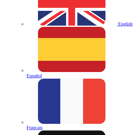
English
Español
Français