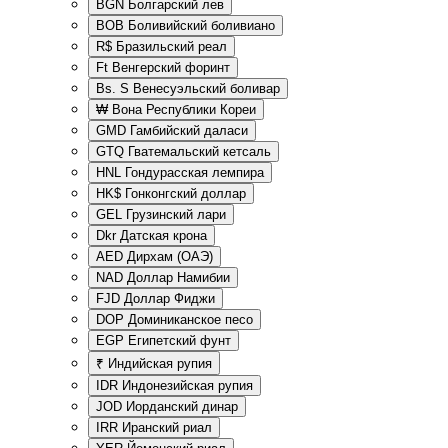
BGN
Болгарский лев
BOB
Боливийский боливиано
R$
Бразильский реал
Ft
Венгерский форинт
Bs. S
Венесуэльский боливар
₩
Вона Республики Кореи
GMD
Гамбийский даласи
GTQ
Гватемальский кетсаль
HNL
Гондурасская лемпира
HK$
Гонконгский доллар
GEL
Грузинский лари
Dkr
Датская крона
AED
Дирхам (ОАЭ)
NAD
Доллар Намибии
FJD
Доллар Фиджи
DOP
Доминиканское песо
EGP
Египетский фунт
₹
Индийская рупия
IDR
Индонезийская рупия
JOD
Иорданский динар
IRR
Иранский риал