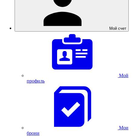
Мой счет
Мой
профиль
Мои
брони