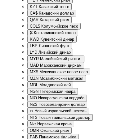
YER
Йеменский риал
KZT
Казахский тенге
CA$
Канадский доллар
QAR
Катарский риал
COL$
Колумбийское песо
₡
Костариканский колон
KWD
Кувейтский динар
LBP
Ливанский фунт
LYD
Ливийский динар
MYR
Малайзийский ринггит
MAD
Марокканский дирхам
MX$
Мексиканское новое песо
MZN
Мозамбикский метикал
MDL
Молдавский лей
NGN
Нигерийская найра
NIO
Никарагуанская кордоба
NZ$
Новозеландский доллар
₪
Новый израильский шекель
NT$
Новый тайваньский доллар
Nkr
Норвежская крона
OMR
Оманский риал
PAB
Панамское бальбоа