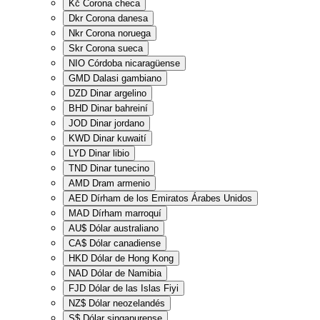
Kč
Corona checa
Dkr
Corona danesa
Nkr
Corona noruega
Skr
Corona sueca
NIO
Córdoba nicaragüense
GMD
Dalasi gambiano
DZD
Dinar argelino
BHD
Dinar bahreiní
JOD
Dinar jordano
KWD
Dinar kuwaití
LYD
Dinar libio
TND
Dinar tunecino
AMD
Dram armenio
AED
Dírham de los Emiratos Árabes Unidos
MAD
Dírham marroquí
AU$
Dólar australiano
CA$
Dólar canadiense
HKD
Dólar de Hong Kong
NAD
Dólar de Namibia
FJD
Dólar de las Islas Fiyi
NZ$
Dólar neozelandés
S$
Dólar singapurense