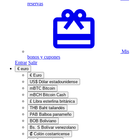
reservas
Mis
bonos y cupones
Entrar
Salir
€
euro
€
Euro
US$
Dólar estadounidense
mBTC
Bitcoin
mBCH
Bitcoin Cash
£
Libra esterlina británica
THB
Baht tailandés
PAB
Balboa panameño
BOB
Boliviano
Bs. S
Bolívar venezolano
₡
Colón costarricense