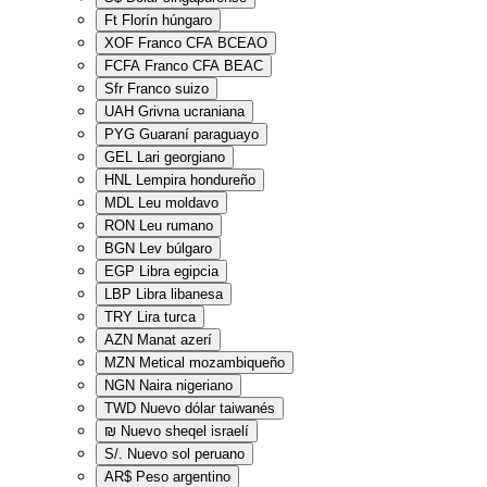
Ft
Florín húngaro
XOF
Franco CFA BCEAO
FCFA
Franco CFA BEAC
Sfr
Franco suizo
UAH
Grivna ucraniana
PYG
Guaraní paraguayo
GEL
Lari georgiano
HNL
Lempira hondureño
MDL
Leu moldavo
RON
Leu rumano
BGN
Lev búlgaro
EGP
Libra egipcia
LBP
Libra libanesa
TRY
Lira turca
AZN
Manat azerí
MZN
Metical mozambiqueño
NGN
Naira nigeriano
TWD
Nuevo dólar taiwanés
₪
Nuevo sheqel israelí
S/.
Nuevo sol peruano
AR$
Peso argentino