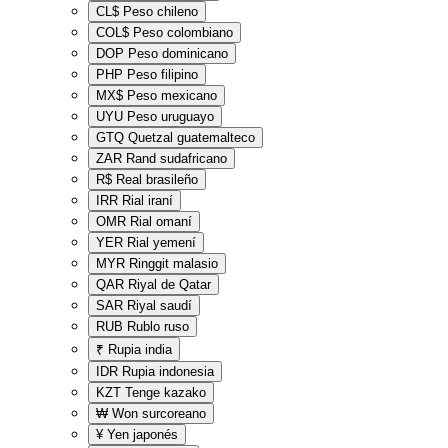
CL$
Peso chileno
COL$
Peso colombiano
DOP
Peso dominicano
PHP
Peso filipino
MX$
Peso mexicano
UYU
Peso uruguayo
GTQ
Quetzal guatemalteco
ZAR
Rand sudafricano
R$
Real brasileño
IRR
Rial iraní
OMR
Rial omaní
YER
Rial yemení
MYR
Ringgit malasio
QAR
Riyal de Qatar
SAR
Riyal saudí
RUB
Rublo ruso
₹
Rupia india
IDR
Rupia indonesia
KZT
Tenge kazako
₩
Won surcoreano
¥
Yen japonés