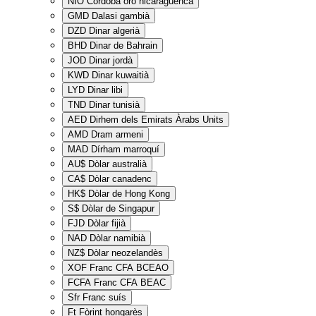
NIO
Córdoba oro nicaragüenca
GMD
Dalasi gambià
DZD
Dinar algerià
BHD
Dinar de Bahrain
JOD
Dinar jordà
KWD
Dinar kuwaitià
LYD
Dinar libi
TND
Dinar tunisià
AED
Dirhem dels Emirats Àrabs Units
AMD
Dram armeni
MAD
Dírham marroquí
AU$
Dòlar australià
CA$
Dòlar canadenc
HK$
Dòlar de Hong Kong
S$
Dòlar de Singapur
FJD
Dòlar fijià
NAD
Dòlar namibià
NZ$
Dòlar neozelandès
XOF
Franc CFA BCEAO
FCFA
Franc CFA BEAC
Sfr
Franc suís
Ft
Fòrint hongarès