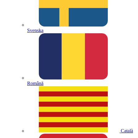
Svenska
Română
Català