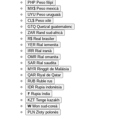
PHP
Peso filipí
MX$
Peso mexicà
UYU
Peso uruguaià
CL$
Peso xilè
GTQ
Quetzal guatemalenc
ZAR
Rand sud-africà
R$
Real brasiler
YER
Rial iemenita
IRR
Rial iranià
OMR
Rial omanita
SAR
Rial saudita
MYR
Ringgit de Malàisia
QAR
Riyal de Qatar
RUB
Ruble rus
IDR
Rupia indonèsia
₹
Rupia índia
KZT
Tenge kazakh
₩
Won sud-coreà
PLN
Zloty polonès