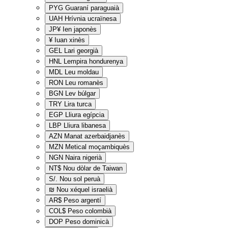
PYG
Guaraní paraguaià
UAH
Hrívnia ucraïnesa
JP¥
Ien japonès
¥
Iuan xinès
GEL
Lari georgià
HNL
Lempira hondurenya
MDL
Leu moldau
RON
Leu romanès
BGN
Lev búlgar
TRY
Lira turca
EGP
Lliura egípcia
LBP
Lliura libanesa
AZN
Manat azerbaidjanès
MZN
Metical moçambiquès
NGN
Naira nigerià
NT$
Nou dòlar de Taiwan
S/.
Nou sol peruà
₪
Nou xéquel israelià
AR$
Peso argentí
COL$
Peso colombià
DOP
Peso dominicà