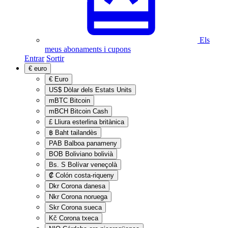
Els
meus abonaments i cupons
Entrar
Sortir
€
euro
€
Euro
US$
Dòlar dels Estats Units
mBTC
Bitcoin
mBCH
Bitcoin Cash
£
Lliura esterlina britànica
฿
Baht tailandès
PAB
Balboa panameny
BOB
Boliviano bolivià
Bs. S
Bolívar veneçolà
₡
Colón costa-riqueny
Dkr
Corona danesa
Nkr
Corona noruega
Skr
Corona sueca
Kč
Corona txeca