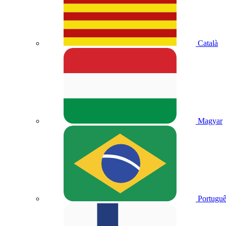
Català
Magyar
Portuguê