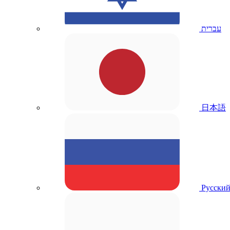
עברית
日本語
Русски