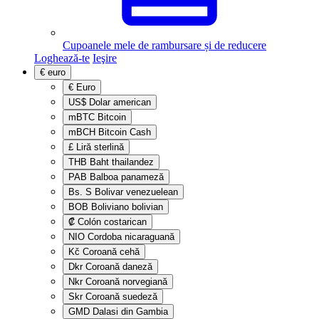
Cupoanele mele de rambursare și de reducere
Loghează-te
Ieşire
€
euro
€
Euro
US$
Dolar american
mBTC
Bitcoin
mBCH
Bitcoin Cash
£
Liră sterlină
THB
Baht thailandez
PAB
Balboa panameză
Bs. S
Bolivar venezuelean
BOB
Boliviano bolivian
₡
Colón costarican
NIO
Cordoba nicaraguană
Kč
Coroană cehă
Dkr
Coroană daneză
Nkr
Coroană norvegiană
Skr
Coroană suedeză
GMD
Dalasi din Gambia