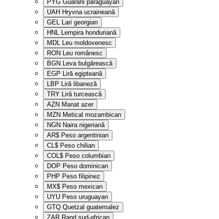
PYG
Guarani paraguayan
UAH
Hryvna ucraineană
GEL
Lari georgian
HNL
Lempira honduriană
MDL
Leu moldovenesc
RON
Leu românesc
BGN
Leva bulgărească
EGP
Liră egipteană
LBP
Liră libaneză
TRY
Liră turcească
AZN
Manat azer
MZN
Metical mozambican
NGN
Naira nigeriană
AR$
Peso argentinian
CL$
Peso chilian
COL$
Peso columbian
DOP
Peso dominican
PHP
Peso filipinez
MX$
Peso mexican
UYU
Peso uruguayan
GTQ
Quetzal guatemalez
ZAR
Rand sud-african