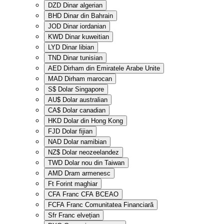
DZD
Dinar algerian
BHD
Dinar din Bahrain
JOD
Dinar iordanian
KWD
Dinar kuweitian
LYD
Dinar libian
TND
Dinar tunisian
AED
Dirham din Emiratele Arabe Unite
MAD
Dirham marocan
S$
Dolar Singapore
AU$
Dolar australian
CA$
Dolar canadian
HKD
Dolar din Hong Kong
FJD
Dolar fijian
NAD
Dolar namibian
NZ$
Dolar neozeelandez
TWD
Dolar nou din Taiwan
AMD
Dram armenesc
Ft
Forint maghiar
CFA
Franc CFA BCEAO
FCFA
Franc Comunitatea Financiară
Sfr
Franc elvețian