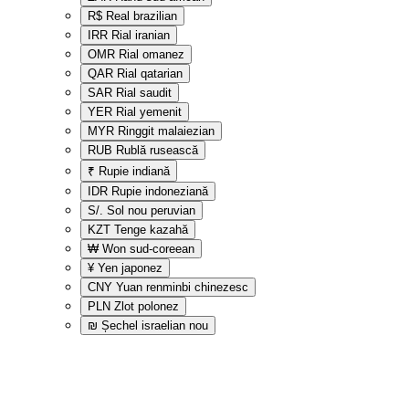
R$
Real brazilian
IRR
Rial iranian
OMR
Rial omanez
QAR
Rial qatarian
SAR
Rial saudit
YER
Rial yemenit
MYR
Ringgit malaiezian
RUB
Rublă rusească
₹
Rupie indiană
IDR
Rupie indoneziană
S/.
Sol nou peruvian
KZT
Tenge kazahă
₩
Won sud-coreean
¥
Yen japonez
CNY
Yuan renminbi chinezesc
PLN
Zlot polonez
₪
Șechel israelian nou