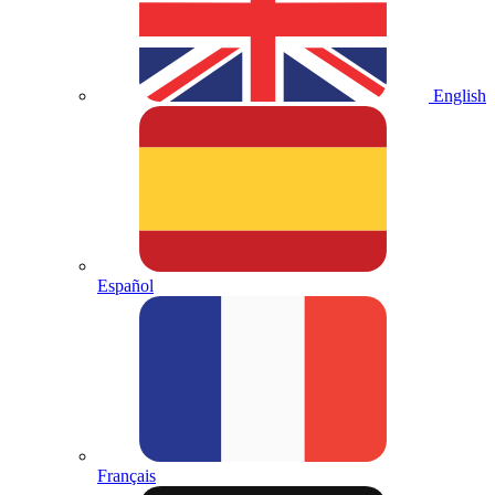
English
Español
Français