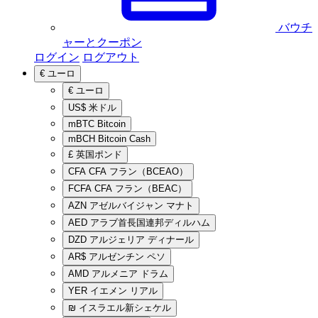
バウチ
ャーとクーポン
ログイン
ログアウト
€
ユーロ
€
ユーロ
US$
米ドル
mBTC
Bitcoin
mBCH
Bitcoin Cash
£
英国ポンド
CFA
CFA フラン（BCEAO）
FCFA
CFA フラン（BEAC）
AZN
アゼルバイジャン マナト
AED
アラブ首長国連邦ディルハム
DZD
アルジェリア ディナール
AR$
アルゼンチン ペソ
AMD
アルメニア ドラム
YER
イエメン リアル
₪
イスラエル新シェケル