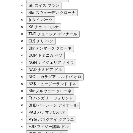
Sfr
スイス フラン
Skr
スウェーデン クローナ
฿
タイ バーツ
Kč
チェコ コルナ
TND
チュニジア ディナール
CL$
チリ ペソ
Dkr
デンマーク クローネ
DOP
ドミニカ ペソ
NGN
ナイジェリア ナイラ
NAD
ナミビア ドル
NIO
ニカラグア コルドバ オロ
NZ$
ニュージーランド ドル
Nkr
ノルウェー クローネ
Ft
ハンガリー フォリント
BHD
バーレーン ディナール
PAB
パナマ バルボア
PYG
パラグアイ グアラニ
FJD
フィジー諸島 ドル