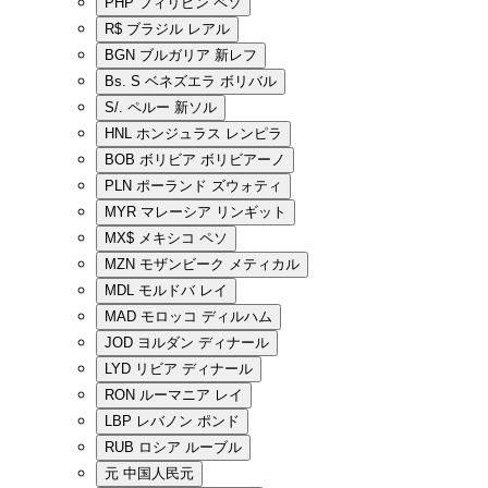
PHP
フィリピン ペソ
R$
ブラジル レアル
BGN
ブルガリア 新レフ
Bs. S
ベネズエラ ボリバル
S/.
ペルー 新ソル
HNL
ホンジュラス レンピラ
BOB
ボリビア ボリビアーノ
PLN
ポーランド ズウォティ
MYR
マレーシア リンギット
MX$
メキシコ ペソ
MZN
モザンビーク メティカル
MDL
モルドバ レイ
MAD
モロッコ ディルハム
JOD
ヨルダン ディナール
LYD
リビア ディナール
RON
ルーマニア レイ
LBP
レバノン ポンド
RUB
ロシア ルーブル
元
中国人民元