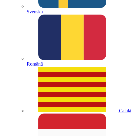
Svenska
Română
Català